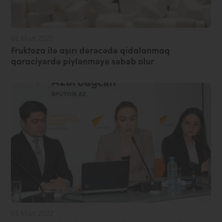
01 Mart 2022
Fruktoza ilə aşırı dərəcədə qidalanmaq
qaraciyərdə piylənməyə səbəb olur
01 Mart 2022