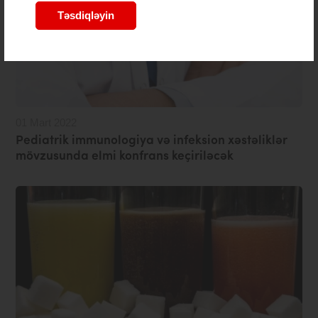
Təsdiqləyin
01 Mart 2022
Pediatrik immunologiya və infeksion xəstəliklər
mövzusunda elmi konfrans keçiriləcək