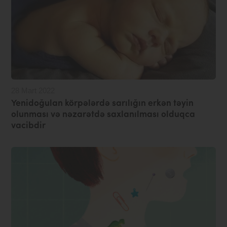
28 Mart 2022
Yenidoğulan körpələrdə sarılığın erkən təyin
olunması və nəzarətdə saxlanılması olduqca
vacibdir