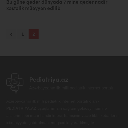
Bu günə qədər dünyada 7 minə qədər nadir
xəstəlik müəyyən edilib
1
2
Pediatriya.az
Azərbaycanın ilk milli pediatrik internet portalı
Azərbaycanın ilk milli pediatrik internet portalı olan -
PEDİATRİYA.AZ
uşaqlarımızın sağlam gələcəyi naminə
ailələrin tibbi maarifləndirilməsi, həmçinin vacib tibbi xəbərlərin
ictimaiyyətə çatdırılması məqsədilə yaradılmışdır.