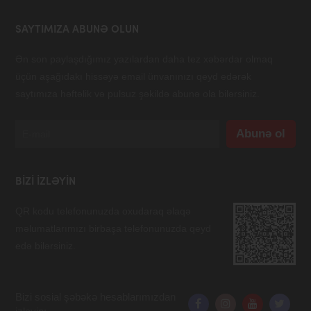
SAYTIMIZA ABUNƏ OLUN
Ən son paylaşdığımız yazılardan daha tez xəbərdar olmaq
üçün aşağıdakı hissəyə email ünvanınızı qeyd edərək
saytımıza həftəlik və pulsuz şəkildə abunə ola bilərsiniz.
BIZI IZLƏYIN
QR kodu telefonunuzda oxudaraq əlaqə
məlumatlarımızı birbaşa telefonunuzda qeyd
edə bilərsiniz.
Bizi sosial şəbəkə hesablarımızdan