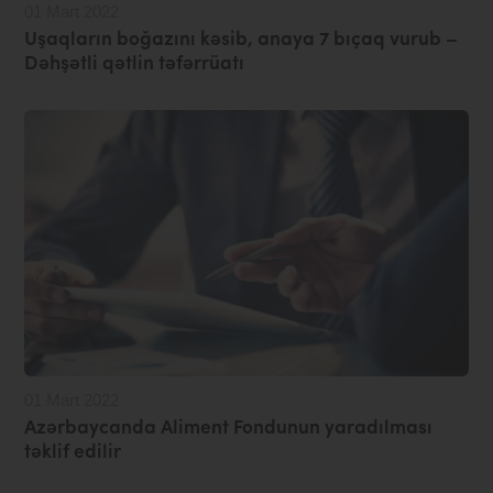
01 Mart 2022
Uşaqların boğazını kəsib, anaya 7 bıçaq vurub –
Dəhşətli qətlin təfərrüatı
01 Mart 2022
Azərbaycanda Aliment Fondunun yaradılması
təklif edilir