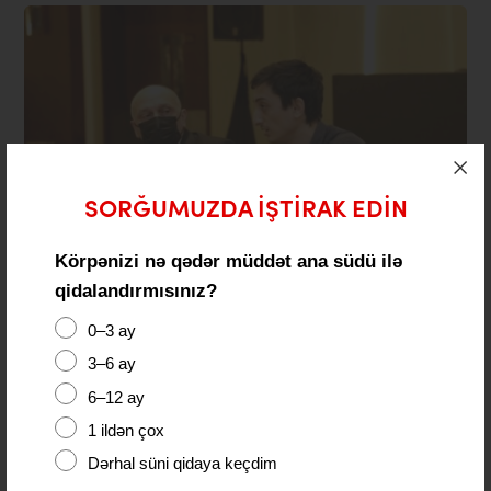
SORĞUMUZDA IŞTIRAK EDIN
Körpənizi nə qədər müddət ana südü ilə
qidalandırmısınız?
01 Mart 2022
Azərbaycanda 252 nəfər uşaq və yeniyetmə
0–3 ay
“buster” doza ilə peyvəndlənib
3–6 ay
6–12 ay
1 ildən çox
Dərhal süni qidaya keçdim