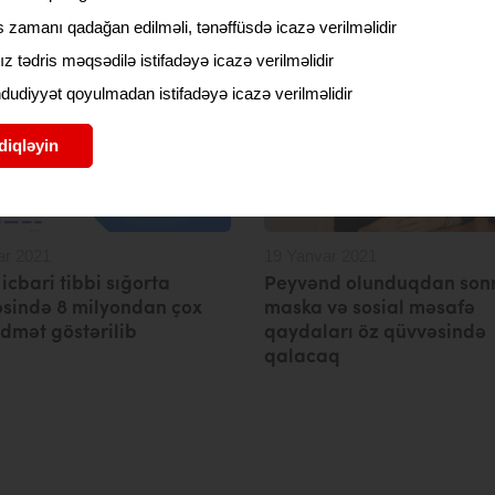
d olunub
mütləq qeydiyyata alına
 zamanı qadağan edilməli, tənəffüsdə icazə verilməlidir
ız tədris məqsədilə istifadəyə icazə verilməlidir
udiyyət qoyulmadan istifadəyə icazə verilməlidir
diqləyin
ar 2021
19 Yanvar 2021
 icbari tibbi sığorta
Peyvənd olunduqdan son
əsində 8 milyondan çox
maska və sosial məsafə
idmət göstərilib
qaydaları öz qüvvəsində
qalacaq