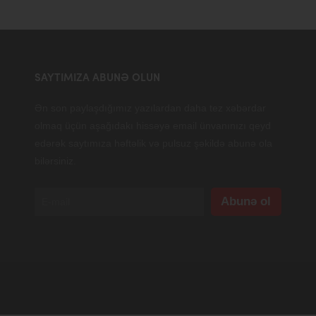
SAYTIMIZA ABUNƏ OLUN
Ən son paylaşdığımız yazılardan daha tez xəbərdar
olmaq üçün aşağıdakı hissəyə email ünvanınızı qeyd
edərək saytımıza həftəlik və pulsuz şəkildə abunə ola
bilərsiniz.