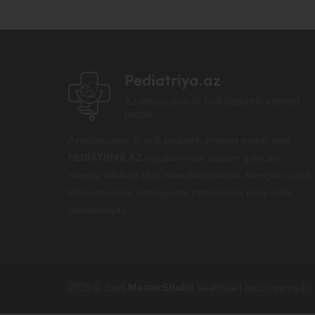
Pediatriya.az
Azərbaycanın ilk milli pediatrik internet
portalı
Azərbaycanın ilk milli pediatrik internet portalı olan -
PEDİATRİYA.AZ
uşaqlarımızın sağlam gələcəyi
naminə ailələrin tibbi maarifləndirilməsi, həmçinin vacib
tibbi xəbərlərin ictimaiyyətə çatdırılması məqsədilə
yaradılmışdır.
2026 © Sayt
MasterStudio
tərəfindən hazırlanmışdır.