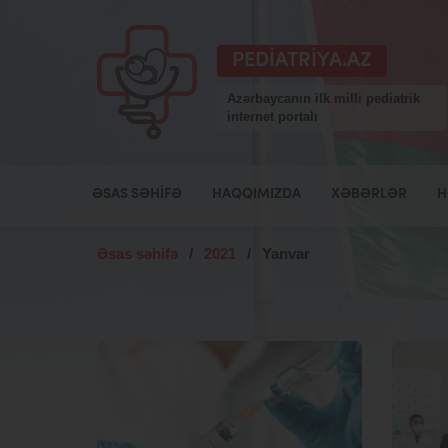
PEDIATRIYA.AZ
Azərbaycanın ilk milli pediatrik
internet portalı
ƏSAS SƏHIFƏ
HAQQIMIZDA
XƏBƏRLƏR
H
Əsas səhifə
/
2021
/
Yanvar