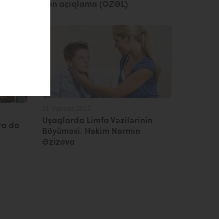
caq
dən açıqlama (ÖZƏL)
11 Yanvar 2021
Uşaqlarda Limfa Vəzilərinin
ra da
Böyüməsi. Həkim Nərmin
Əzizova