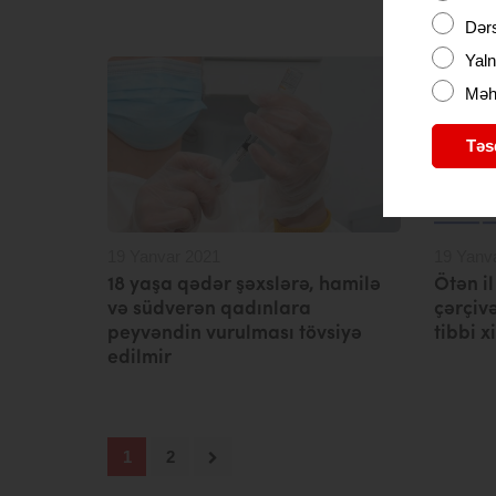
peyvən
Dərs
Yaln
Məhd
Təs
19 Yanvar 2021
19 Yanv
18 yaşa qədər şəxslərə, hamilə
Ötən il
və südverən qadınlara
çərçiv
peyvəndin vurulması tövsiyə
tibbi x
edilmir
1
2