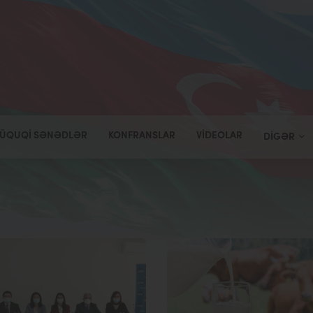
ÜQUQI SƏNƏDLƏR
KONFRANSLAR
VIDEOLAR
DIGƏR