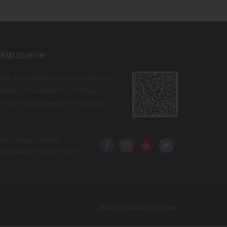
BIZI IZLƏYIN
QR kodu telefonunuzda oxudaraq
əlaqə məlumatlarımızı birbaşa
telefonunuzda qeyd edə bilərsiniz.
Bizi sosial şəbəkə
hesablarımızdan izləyin:
Bütün hüquqlar qorunur.