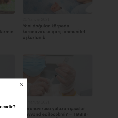
21 Yanvar 2021
Yeni doğulan körpədə
Nərmin
koronavirusa qarşı immunitet
aşkarlanıb
19 Yanvar 2021
necədir?
peyvənd
Koronavirusa yoluxan şəxslər
formada
peyvənd ediləcəkmi? – TƏBİB-