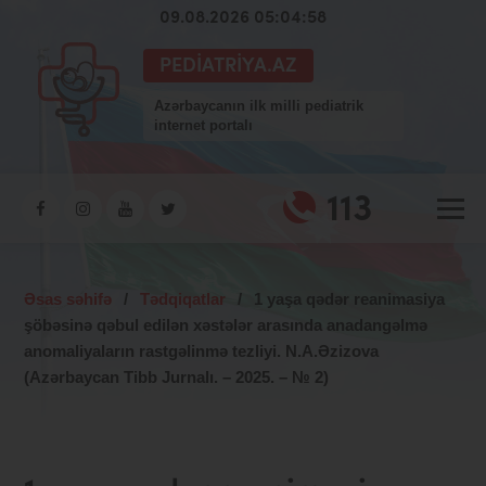
09.08.2026 05:04:59
PEDIATRIYA.AZ
Azərbaycanın ilk milli pediatrik
internet portalı
113
Əsas səhifə
/
Tədqiqatlar
/
1 yaşa qədər reanimasiya
şöbəsinə qəbul edilən xəstələr arasında anadangəlmə
anomaliyaların rastgəlinmə tezliyi. N.A.Əzizova
(Azərbaycan Tibb Jurnalı. – 2025. – № 2)