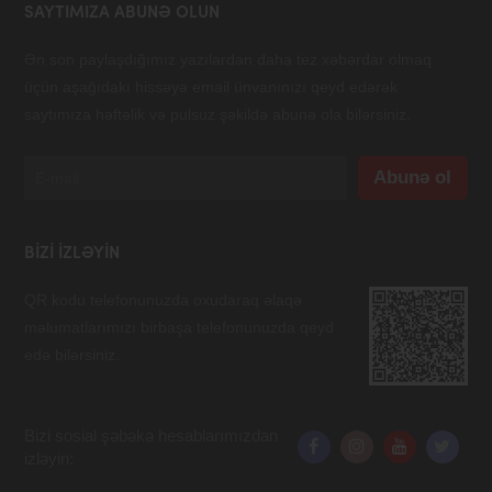
SAYTIMIZA ABUNƏ OLUN
Ən son paylaşdığımız yazılardan daha tez xəbərdar olmaq
üçün aşağıdakı hissəyə email ünvanınızı qeyd edərək
saytımıza həftəlik və pulsuz şəkildə abunə ola bilərsiniz.
BIZI IZLƏYIN
QR kodu telefonunuzda oxudaraq əlaqə
məlumatlarımızı birbaşa telefonunuzda qeyd
edə bilərsiniz.
Bizi sosial şəbəkə hesablarımızdan
izləyin: