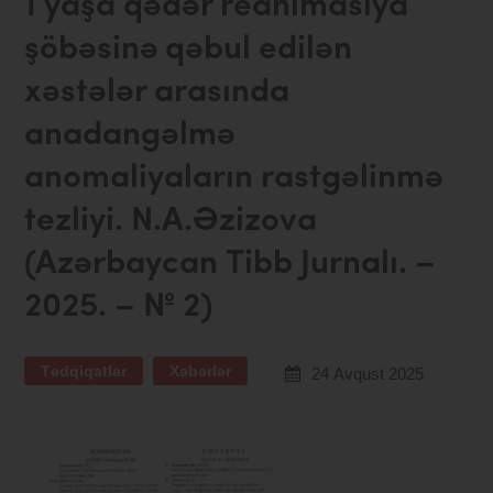
1 yaşa qədər reanimasiya
şöbəsinə qəbul edilən
xəstələr arasında
anadangəlmə
anomaliyaların rastgəlinmə
tezliyi. N.A.Əzizova
(Azərbaycan Tibb Jurnalı. –
2025. – № 2)
Tədqiqatlar
Xəbərlər
24 Avqust 2025