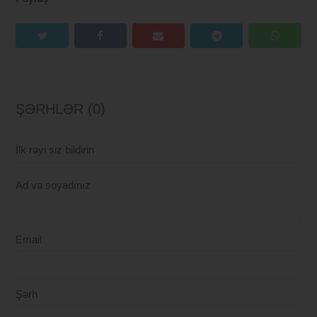
ŞƏRHLƏR (0)
İlk rəyi siz bildirin
Ad və soyadınız
Email
Şərh