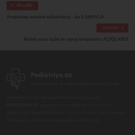
Əvvəlki
Arıqlamaq əvəzinə kökəlirsiniz - bu 5 SƏHVLƏ
Sonrakı
Rahat yuxu üçün ən yaxşı temperatur AÇIQLANDI
Pediatriya.az
Azərbaycanın ilk milli pediatrik internet portalı
Azərbaycanın ilk milli pediatrik internet portalı olan -
PEDİATRİYA.AZ
uşaqlarımızın sağlam gələcəyi naminə
ailələrin tibbi maarifləndirilməsi, həmçinin vacib tibbi xəbərlərin
ictimaiyyətə çatdırılması məqsədilə yaradılmışdır.