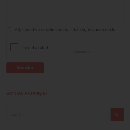
Ad, soyad və emailimi növbəti dəfə üçün yadda saxla
Göndər
SAYTDA AXTARIŞ ET
Axtar