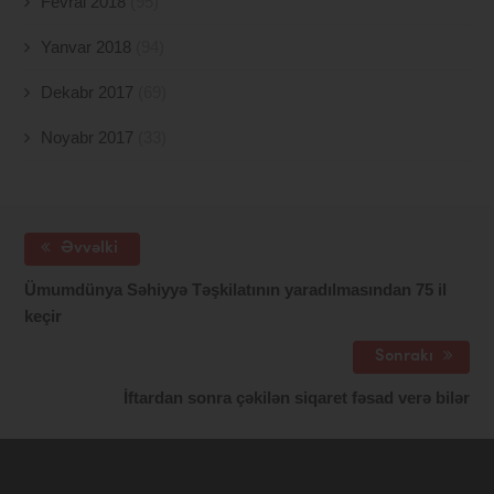
Fevral 2018
(95)
Yanvar 2018
(94)
Dekabr 2017
(69)
Noyabr 2017
(33)
Əvvəlki
Ümumdünya Səhiyyə Təşkilatının yaradılmasından 75 il
keçir
Sonrakı
İftardan sonra çəkilən siqaret fəsad verə bilər