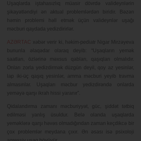
Uşaqlarda iştahasızlıq müasir dövrdə valideynlərin
şikayətləndiyi ən aktual problemlərdən biridir. Bəzən
həmin problemi həll etmək üçün valideynlər uşağı
məcburi qaydada yedizdirirlər.
AZƏRTAC
xəbər verir ki, həkim-pediatr Nigar Mirzəyeva
bununla əlaqədar olaraq deyib: “Uşaqların yemək
saatları, özlərinə məxsus qabları, qaşıqları olmalıdır.
Onları zorla yedizdirmək düzgün deyil, qoy az yesinlər,
lap iki-üç qaşıq yesinlər, amma məcburi yeyib travma
almasınlar. Uşaqları məcbur yedizdirəndə onlarda
yeməyə qarşı ikrah hissi yaranır”.
Qidalandırma zamanı məcburiyyət, güc, şiddət tətbiq
edilməsi yanlış üsuldur. Belə olanda uşaqlarda
yeməklərə qarşı həvəs olmadığından zaman keçdikcə bir
çox problemlər meydana çıxır. Ən əsası isə psixoloji
aqressiv uşaq böyüyür.