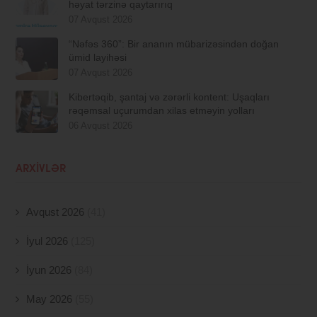
həyat tərzinə qaytarırıq
07 Avqust 2026
“Nəfəs 360”: Bir ananın mübarizəsindən doğan
ümid layihəsi
07 Avqust 2026
Kibertəqib, şantaj və zərərli kontent: Uşaqları
rəqəmsal uçurumdan xilas etməyin yolları
06 Avqust 2026
ARXIVLƏR
Avqust 2026
(41)
İyul 2026
(125)
İyun 2026
(84)
May 2026
(55)