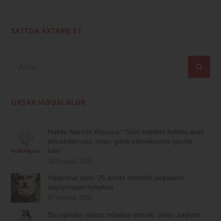
SAYTDA AXTARIŞ ET
Axtar
OXŞAR MƏQALƏLƏR
Həkim Nərmin Əzizova: “Süni intellekt həkimi əvəz
etməkdən çox, onun güclü köməkçisinə çevrilə
bilər”
10 Avqust 2026
Hippokrat andı: 25 əsrdir həkimlik peşəsinin
dəyişməyən fəlsəfəsi
07 Avqust 2026
Biz uşaqları yalnız müalicə etmirik, onları sağlam