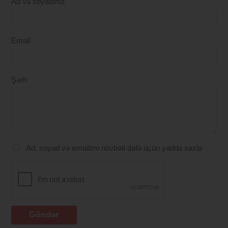
Ad və soyadınız
Email
Şərh
Ad, soyad və emailimi növbəti dəfə üçün yadda saxla
Göndər