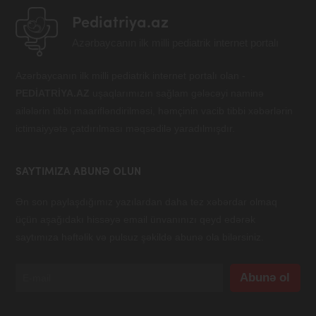
Pediatriya.az
Azərbaycanın ilk milli pediatrik internet portalı
Azərbaycanın ilk milli pediatrik internet portalı olan -
PEDİATRİYA.AZ
uşaqlarımızın sağlam gələcəyi naminə
ailələrin tibbi maarifləndirilməsi, həmçinin vacib tibbi xəbərlərin
ictimaiyyətə çatdırılması məqsədilə yaradılmışdır.
SAYTIMIZA ABUNƏ OLUN
Ən son paylaşdığımız yazılardan daha tez xəbərdar olmaq
üçün aşağıdakı hissəyə email ünvanınızı qeyd edərək
saytımıza həftəlik və pulsuz şəkildə abunə ola bilərsiniz.