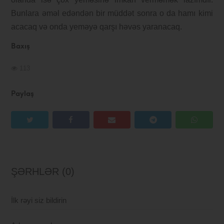
Bunlara əməl edəndən bir müddət sonra o da hamı kimi
acacaq və onda yeməyə qarşı həvəs yaranacaq.
Baxış
113
Paylaş
ŞƏRHLƏR (0)
İlk rəyi siz bildirin