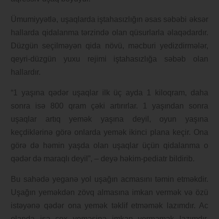
Ümumiyyətlə, uşaqlarda iştahasızlığın əsas səbəbi əksər
hallarda qidalanma tərzində olan qüsurlarla əlaqədardır.
Düzgün seçilməyən qida növü, məcburi yedizdirmələr,
qeyri-düzgün yuxu rejimi iştahasızlığa səbəb olan
hallardır.
“1 yaşına qədər uşaqlar ilk üç ayda 1 kiloqram, daha
sonra isə 800 qram çəki artırırlar. 1 yaşından sonra
uşaqlar artıq yemək yaşına deyil, oyun yaşına
keçdiklərinə görə onlarda yemək ikinci plana keçir. Ona
görə də həmin yaşda olan uşaqlar üçün qidalanma o
qədər də maraqlı deyil”, – deyə həkim-pediatr bildirib.
Bu sahədə yeganə yol uşağın acmasını təmin etməkdir.
Uşağın yeməkdən zövq almasına imkan vermək və özü
istəyənə qədər ona yemək təklif etməmək lazımdır. Ac
olanda isə çox yeməsinə imkan verməmək lazımdır.