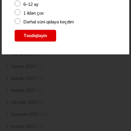
6–12 ay
İyun 2024
(21)
1 ildən çox
May 2024
(19)
Dərhal süni qidaya keçdim
Aprel 2024
(10)
Təsdiqləyin
Mart 2024
(5)
Fevral 2024
(15)
Yanvar 2024
(11)
Dekabr 2023
(24)
Noyabr 2023
(9)
Oktyabr 2023
(26)
Sentyabr 2023
(11)
Avqust 2023
(18)