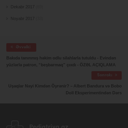
Dekabr 2017
(69)
Noyabr 2017
(33)
Əvvəlki
Bakıda tanınmış həkim odlu silahlarla tutuldu - Evindən
yüzlərlə patron, “beşbarmaq” çıxdı - ÖZƏL AÇIQLAMA
Sonrakı
Uşaqlar Nəyi Kimdən Öyrənir? – Albert Bandura və Bobo
Doll Eksperimentindən Dərs
Pediatriya.az