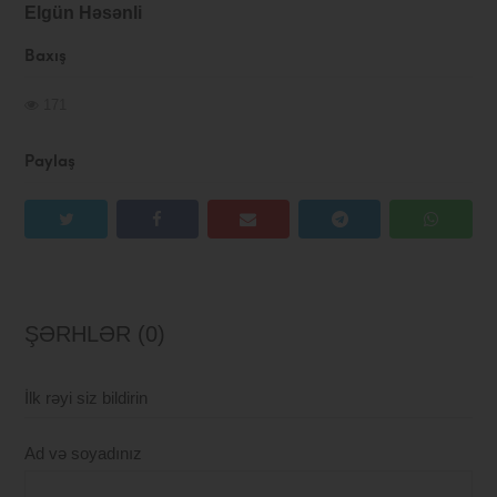
Elgün Həsənli
Baxış
171
Paylaş
ŞƏRHLƏR (0)
İlk rəyi siz bildirin
Ad və soyadınız