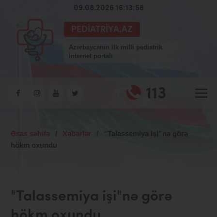
09.08.2026 16:13:58
PEDIATRIYA.AZ
Azərbaycanın ilk milli pediatrik
internet portalı
113
Əsas səhifə
/
Xəbərlər
/
“Talassemiya işi”nə görə
hökm oxundu
"Talassemiya işi"nə görə
hökm oxundu