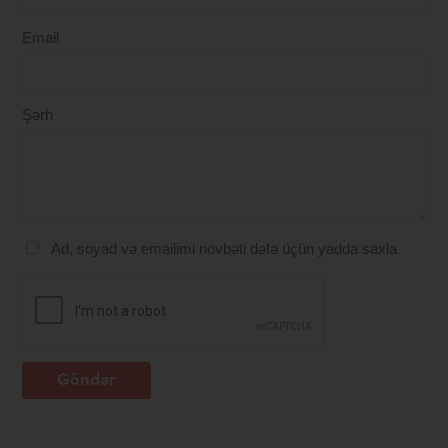
Email
Şərh
Ad, soyad və emailimi növbəti dəfə üçün yadda saxla
Göndər