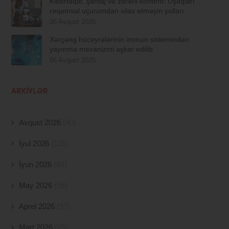
Kibertəqib, şantaj və zərərli kontent: Uşaqları
rəqəmsal uçurumdan xilas etməyin yolları
06 Avqust 2026
Xərçəng hüceyrələrinin immun sistemindən
yayınma mexanizmi aşkar edilib
06 Avqust 2026
ARXIVLƏR
Avqust 2026
(40)
İyul 2026
(125)
İyun 2026
(84)
May 2026
(55)
Aprel 2026
(97)
Mart 2026
(25)