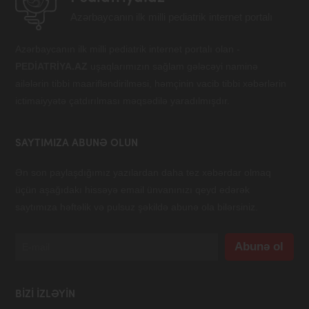
Azərbaycanın ilk milli pediatrik internet portalı
Azərbaycanın ilk milli pediatrik internet portalı olan -
PEDİATRİYA.AZ
uşaqlarımızın sağlam gələcəyi naminə
ailələrin tibbi maarifləndirilməsi, həmçinin vacib tibbi xəbərlərin
ictimaiyyətə çatdırılması məqsədilə yaradılmışdır.
SAYTIMIZA ABUNƏ OLUN
Ən son paylaşdığımız yazılardan daha tez xəbərdar olmaq
üçün aşağıdakı hissəyə email ünvanınızı qeyd edərək
saytımıza həftəlik və pulsuz şəkildə abunə ola bilərsiniz.
BIZI IZLƏYIN