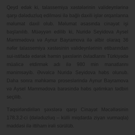
Qeyd edək ki, talassemiya xəstələrinin valideynlərinə
qarşı dələduzluq edilməsi ilə bağlı daxili işlər orqanlarına
məlumat daxil olub. Məlumat əsasında cinayət işi
başlanılıb. Müəyyən edilib ki, Nuridə Seyidova Aysel
Məmmədova və Aynur Bayramova ilə əlbir olaraq 36
nəfər talassemiya xəstəsinin valideynlərinin etibarından
sui-istifadə edərək həmin şəxslərin övladlarını Türkiyədə
müalicə etdirmək adı ilə 980 min manatlarını
mənimsəyib. Əvvəlcə Nuridə Seyidova həbs olunub.
Daha sonra məhkəmə proseslərində Aynur Bayramova
və Aysel Məmmədova barəsində həbs qətimkan tədbiri
seçilib.
Təqsirləndirilən şəxslərə qarşı Cinayət Məcəlləsinin
178.3.2-ci (dələduzluq – külli miqdarda ziyan vurmaqla)
maddəsi ilə ittiham irəli sürülüb.