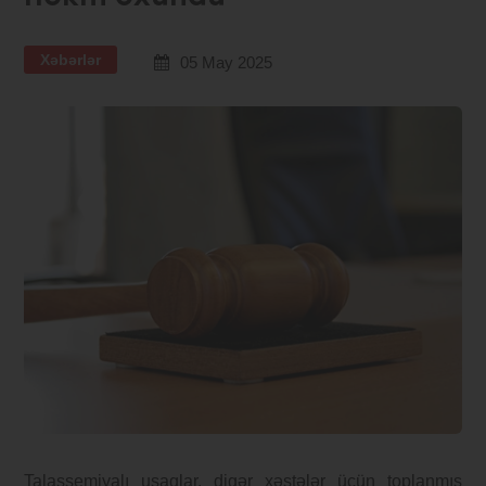
Xəbərlər
05 May 2025
Talassemiyalı uşaqlar, digər xəstələr üçün toplanmış