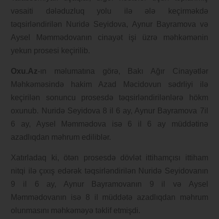
vəsaiti dələduzluq yolu ilə ələ keçirməkdə
təqsirləndirilən Nuridə Seyidova, Aynur Bayramova və
Aysel Məmmədovanın cinayət işi üzrə məhkəmənin
yekun prosesi keçirilib.
Oxu.Az
-ın məlumatına görə, Bakı Ağır Cinayətlər
Məhkəməsində hakim Azad Məcidovun sədrliyi ilə
keçirilən sonuncu prosesdə təqsirləndirilənlərə hökm
oxunub. Nuridə Seyidova 8 il 6 ay, Aynur Bayramova 7il
6 ay, Aysel Məmmədova isə 6 il 6 ay müddətinə
azadlıqdan məhrum ediliblər.
Xatırladaq ki, ötən prosesdə dövlət ittihamçısı ittiham
nitqi ilə çıxış edərək təqsirləndirilən Nuridə Seyidovanın
9 il 6 ay, Aynur Bayramovanın 9 il və Aysel
Məmmədovanın isə 8 il müddətə azadlıqdan məhrum
olunmasını məhkəməyə təklif etmişdi.