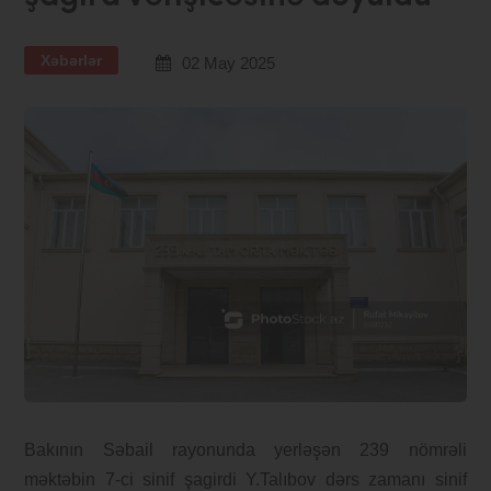
Xəbərlər
02 May 2025
Bakının Səbail rayonunda yerləşən 239 nömrəli
məktəbin 7-ci sinif şagirdi Y.Talıbov dərs zamanı sinif