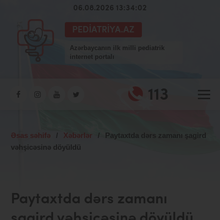
06.08.2026 13:34:03
PEDIATRIYA.AZ
Azərbaycanın ilk milli pediatrik
internet portalı
113
Əsas səhifə
/
Xəbərlər
/
Paytaxtda dərs zamanı şagird
vəhşicəsinə döyüldü
Paytaxtda dərs zamanı
şagird vəhşicəsinə döyüldü