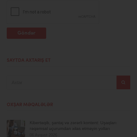
Göndər
SAYTDA AXTARIŞ ET
Axtar
OXŞAR MƏQALƏLƏR
Kibertəqib, şantaj və zərərli kontent: Uşaqları
rəqəmsal uçurumdan xilas etməyin yolları
06 Avqust 2026