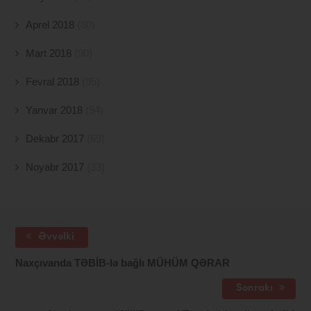
Aprel 2018
(80)
Mart 2018
(90)
Fevral 2018
(95)
Yanvar 2018
(94)
Dekabr 2017
(69)
Noyabr 2017
(33)
Əvvəlki
Naxçıvanda TƏBİB-lə bağlı MÜHÜM QƏRAR
Sonrakı