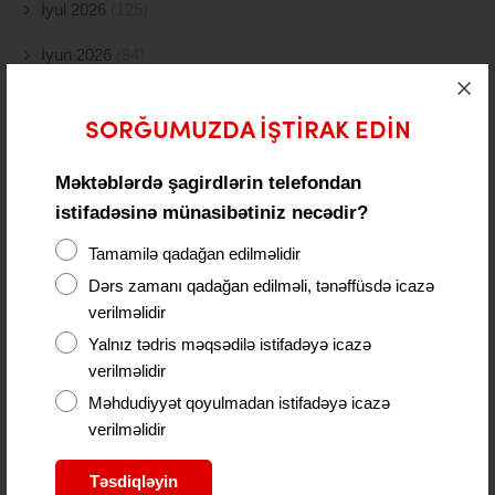
İyul 2026
(125)
İyun 2026
(84)
May 2026
(55)
SORĞUMUZDA IŞTIRAK EDIN
Aprel 2026
(97)
Məktəblərdə şagirdlərin telefondan
Mart 2026
(25)
istifadəsinə münasibətiniz necədir?
Fevral 2026
(40)
Tamamilə qadağan edilməlidir
Yanvar 2026
(63)
Dərs zamanı qadağan edilməli, tənəffüsdə icazə
verilməlidir
Dekabr 2025
(131)
Yalnız tədris məqsədilə istifadəyə icazə
verilməlidir
Noyabr 2025
(88)
Məhdudiyyət qoyulmadan istifadəyə icazə
Oktyabr 2025
(261)
verilməlidir
Sentyabr 2025
(172)
Təsdiqləyin