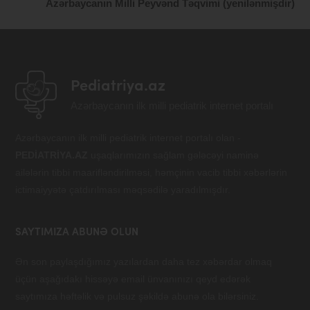
Azərbaycanın Milli Peyvənd Təqvimi (yenilənmişdir)
Pediatriya.az
Azərbaycanın ilk milli pediatrik internet portalı
Azərbaycanın ilk milli pediatrik internet portalı olan -
PEDİATRİYA.AZ
uşaqlarımızın sağlam gələcəyi naminə
ailələrin tibbi maarifləndirilməsi, həmçinin vacib tibbi xəbərlərin
ictimaiyyətə çatdırılması məqsədilə yaradılmışdır.
SAYTIMIZA ABUNƏ OLUN
Ən son paylaşdığımız yazılardan daha tez xəbərdar olmaq
üçün aşağıdakı hissəyə email ünvanınızı qeyd edərək
saytımıza həftəlik və pulsuz şəkildə abunə ola bilərsiniz.