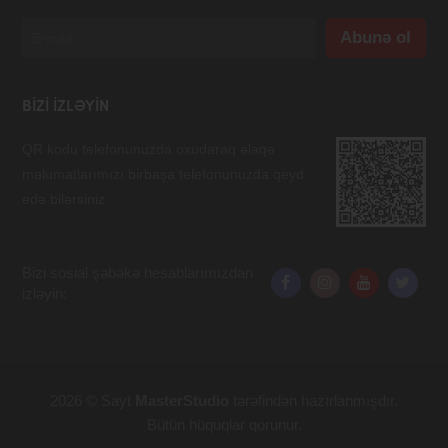
BIZI IZLƏYIN
QR kodu telefonunuzda oxudaraq əlaqə
məlumatlarımızı birbaşa telefonunuzda qeyd
edə bilərsiniz.
Bizi sosial şəbəkə hesablarımızdan
izləyin:
2026 © Sayt
MasterStudio
tərəfindən hazırlanmışdır.
Bütün hüquqlar qorunur.