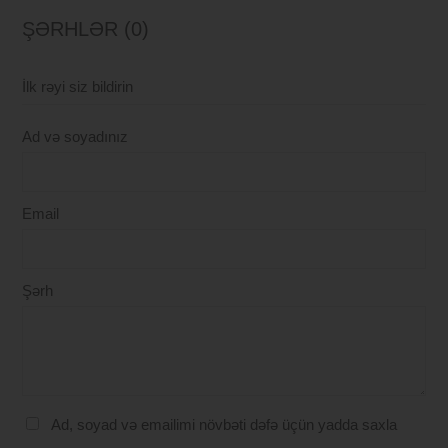
ŞƏRHLƏR (0)
İlk rəyi siz bildirin
Ad və soyadınız
Email
Şərh
Ad, soyad və emailimi növbəti dəfə üçün yadda saxla