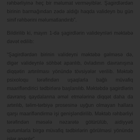
rəhbərliyinə heç bir məlumat verməyiblər. Şagirdlərdən
birinin barmağından zədə aldığı haqda valideyn bu gün
sinif rəhbərini məlumatlandırıb”.
Bildirilib ki, mayın 1-də şagirdlərin valideynləri məktəbə
dəvət edilib:
“Şagirdlərdən birinin valideyni məktəbə gəlməsə də,
digər valideynlə söhbət aparılıb, övladının davranışına
diqqətin artırılması yönündə tövsiyələr verilib. Məktəb
psixoloqu tərəfindən uşaqlarla bağlı müvafiq
maarifləndirici tədbirlərə başlanılıb. Məktəbdə şagirdlərin
davranış qaydalarına əməl etmələrinə diqqət daha da
artırılıb, təlim-tərbiyə prosesinə uyğun olmayan hallara
qarşı maarifləndirmə işi genişləndirilib. Məktəb rəhbərliyi
tərəfindən məsələ nəzarətə götürülüb, aidiyyəti
qurumlarla birgə müvafiq tədbirlərin görülməsi yönündə
işlər aparılır”.