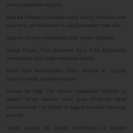
yoldaşı tərəfindən döyülüb.
Oxu.Az
Teleqraf-a istinadən xəbər verir ki, nəticədə onun
qolu sınıb, sol biləyindən və sağ baldırından zədə alıb.
Şagirdə 15 saylı poliklinikada tibbi yardım göstərilib.
Səbail Rayon Polis İdarəsinin 41-ci Polis Bölməsinin
əməkdaşları faktla bağlı məktəbdə olublar.
Daxili İşlər Nazirliyindən (DİN) bildirilib ki, hazırda
hadisə ilə bağlı araşdırma aparılır.
Məsələ ilə bağlı 239 nömrəli məktəbdən bildirilib ki,
aprelin 30-da dərsdən öncə (saat 07:40-da) təhsil
müəssisəsinin 7-ci sinfinin iki şagirdi arasında münaqişə
yaranıb:
“Lakin uşaqlar bu haqda müəllimlərə və məktəb