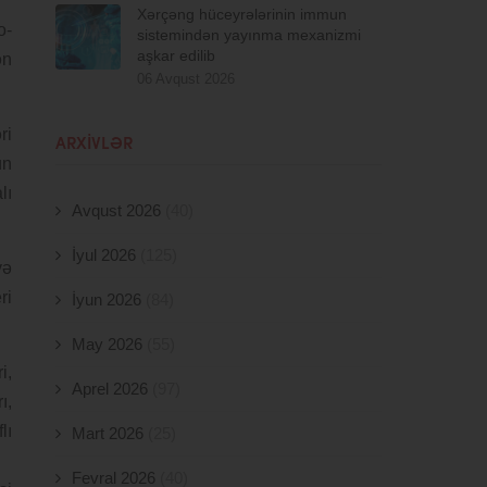
Xərçəng hüceyrələrinin immun
o-
sistemindən yayınma mexanizmi
aşkar edilib
ən
06 Avqust 2026
ri
ARXIVLƏR
ün
lı
Avqust 2026
(40)
İyul 2026
(125)
və
ri
İyun 2026
(84)
May 2026
(55)
i,
Aprel 2026
(97)
ı,
lı
Mart 2026
(25)
Fevral 2026
(40)