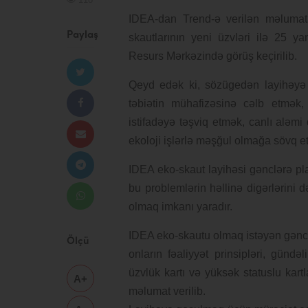
IDEA-dan Trend-ə verilən məlumat
Paylaş
skautlarının yeni üzvləri ilə 25 y
Resurs Mərkəzində görüş keçirilib.
Qeyd edək ki, sözügedən layihəyə ö
təbiətin mühafizəsinə cəlb etmək,
istifadəyə təşviq etmək, canlı alə
ekoloji işlərlə məşğul olmağa sövq e
IDEA eko-skaut layihəsi gənclərə pl
bu problemlərin həllinə digərlərini 
olmaq imkanı yaradır.
IDEA eko-skautu olmaq istəyən gənclə
Ölçü
onların fəaliyyət prinsipləri, günd
üzvlük kartı və yüksək statuslu kart
A+
məlumat verilib.