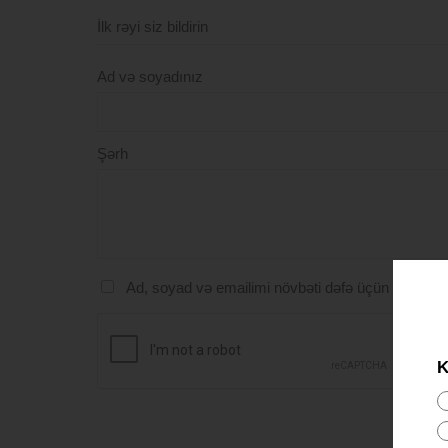
İlk rəyi siz bildirin
Ad və soyadınız
Şərh
Ad, soyad və emailimi növbəti dəfə üçün yadda s
K