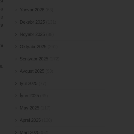
si
su
Yanvar 2026
(63)
də
Dekabr 2025
(131)
ra
Noyabr 2025
(88)
ni
Oktyabr 2025
(261)
Sentyabr 2025
(172)
s.
Avqust 2025
(98)
İyul 2025
(77)
İyun 2025
(49)
May 2025
(117)
Aprel 2025
(108)
Mart 2025
(52)