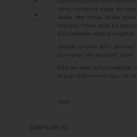
A-
Layihəyə qoşulmaq üçün müraciət edə
olaraq hazırlanmış papaq, bel çantas
A
altında ətraf mühitə faydalı işlərl
edəcəklər. Kifayət qədər bal toplay
IDEA tərəfindən sertifikat və qiymətl
Görüşün sonunda IDEA eko-skaut l
üzvlər birgə “eko-skaut andı” içiblər.
IDEA eko-skaut layihəsi haqqında, o
ilə bağlı ətraflı məlumat üçün: http:
Trend
ŞƏRHLƏR (0)