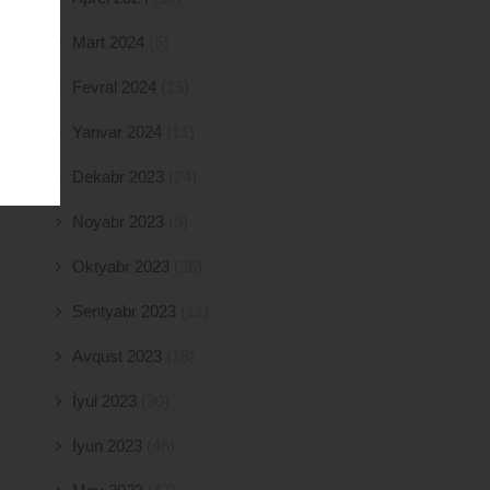
Mart 2024
(5)
Fevral 2024
(15)
Yanvar 2024
(11)
Dekabr 2023
(24)
Noyabr 2023
(9)
Oktyabr 2023
(26)
Sentyabr 2023
(11)
Avqust 2023
(18)
İyul 2023
(30)
İyun 2023
(46)