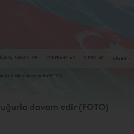
ÜQUQI SƏNƏDLƏR
KONFRANSLAR
VIDEOLAR
DIGƏR
həsi uğurla davam edir (FOTO)
i uğurla davam edir (FOTO)