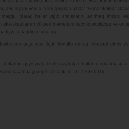
n 30 nəfərə yaxın gəncə üzvlük kartı və IDEA tərəfindən xüsu
ı, döş nişanı verilib. Yeni qoşulan üzvlər “Gənc ekoloq” statu
ə məşğul olaraq ballar yığıb statuslarını artırmaq imkanı əl
an eko-skautlar ən yüksək mərhələyə keçmiş sayılacaq və onla
i hədiyyələr təqdim olunacaq.
ayihəsinə qoşulmaq üçün könüllü olaraq müraciət etmiş ye
 cümlədən qeydiyyat, üzvlük qaydaları, balların toplanması və 
//www.ideacampaign.org/ecoscout/, tel.: 012 497 6316