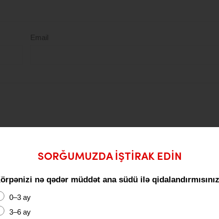
Email
axla
SORĞUMUZDA IŞTIRAK EDIN
Göndər
örpənizi nə qədər müddət ana südü ilə qidalandırmısını
0–3 ay
3–6 ay