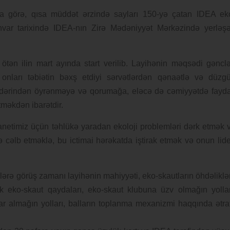
a görə, qısa müddət ərzində sayları 150-yə çatan IDEA ek
anvar tarixində IDEA-nın Zirə Mədəniyyət Mərkəzində yerləş
tən ilin mart ayında start verilib. Layihənin məqsədi gənclə
 onları təbiətin bəxş etdiyi sərvətlərdən qənaətlə və düzg
mi dərindən öyrənməyə və qorumağa, eləcə də cəmiyyətdə fayda
tməkdən ibarətdir.
anetimiz üçün təhlükə yaradan ekoloji problemləri dərk etmək 
də cəlb etməklə, bu ictimai hərəkatda iştirak etmək və onun lide
rə görüş zamanı layihənin mahiyyəti, eko-skautların öhdəliklər
əlik eko-skaut qaydaları, eko-skaut klubuna üzv olmağın yollar
lar almağın yolları, balların toplanma mexanizmi haqqında ətraf