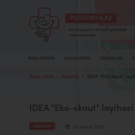
PEDIATRIYA.AZ
Azərbaycanın ilk milli pediatrik
internet portalı
ƏSAS SƏHIFƏ
HAQQIMIZDA
XƏBƏRLƏR
H
Əsas səhifə
/
Xəbərlər
/
IDEA “Eko-skaut” layi
IDEA "Eko-skaut" layihəs
Xəbərlər
26 Yanvar 2018