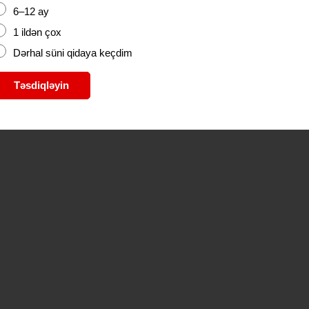
6–12 ay
1 ildən çox
Dərhal süni qidaya keçdim
Təsdiqləyin