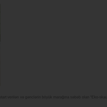
ə start verilən və gənclərin böyük marağına səbəb olan “Eko-skau