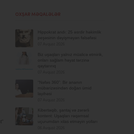
OXŞAR MƏQALƏLƏR
Hippokrat andı: 25 əsrdir həkimlik
peşəsinin dəyişməyən fəlsəfəsi
07 Avqust 2026
Biz uşaqları yalnız müalicə etmirik,
onları sağlam həyat tərzinə
qaytarırıq
07 Avqust 2026
“Nəfəs 360”: Bir ananın
mübarizəsindən doğan ümid
layihəsi
07 Avqust 2026
Kibertəqib, şantaj və zərərli
kontent: Uşaqları rəqəmsal
t”
uçurumdan xilas etməyin yolları
06 Avqust 2026