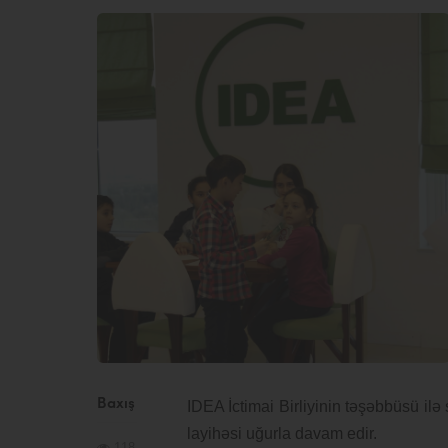
Baxış
IDEA İctimai Birliyinin təşəbbüsü il
layihəsi uğurla davam edir.
118