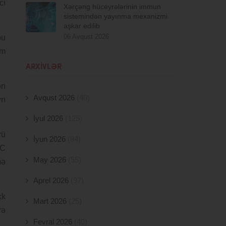
cı
Xərçəng hüceyrələrinin immun
sistemindən yayınma mexanizmi
aşkar edilib
06 Avqust 2026
bu
im
ARXIVLƏR
ən
Avqust 2026
(40)
rı
İyul 2026
(125)
rü
İyun 2026
(84)
 C
May 2026
(55)
mə
Aprel 2026
(97)
kk
Mart 2026
(25)
rə
Fevral 2026
(40)