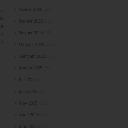
Yanvar 2026
(63)
a,
şı
Dekabr 2025
(131)
lə
Noyabr 2025
(88)
də
lə
Oktyabr 2025
(261)
Sentyabr 2025
(172)
Avqust 2025
(98)
İyul 2025
(77)
İyun 2025
(49)
May 2025
(117)
Aprel 2025
(108)
Mart 2025
(52)