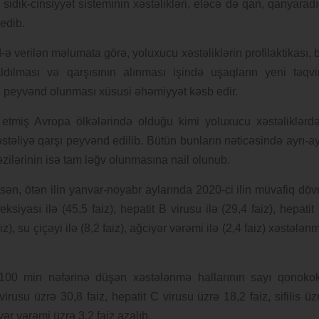
 sidik-cinsiyyət sisteminin xəstəlikləri, eləcə də qan, qanyaradı
 edib.
ə verilən məlumata görə, yoluxucu xəstəliklərin profilaktikası, 
zaldılması və qarşısının alınması işində uşaqların yeni təqv
ə peyvənd olunması xüsusi əhəmiyyət kəsb edir.
etmiş Avropa ölkələrində olduğu kimi yoluxucu xəstəliklərd
əliyə qarşı peyvənd edilib. Bütün bunların nəticəsində ayrı-ay
zilərinin isə tam ləğv olunmasına nail olunub.
ən, ötən ilin yanvar-noyabr aylarında 2020-ci ilin müvafiq döv
iyası ilə (45,5 faiz), hepatit B virusu ilə (29,4 faiz), hepatit
 faiz), su çiçəyi ilə (8,2 faiz), ağciyər vərəmi ilə (2,4 faiz) xəstələn
100 min nəfərinə düşən xəstələnmə hallarının sayı qonoko
virusu üzrə 30,8 faiz, hepatit C virusu üzrə 18,2 faiz, sifilis üz
iyər vərəmi üzrə 3,2 faiz azalıb.