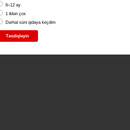
6–12 ay
1 ildən çox
Dərhal süni qidaya keçdim
Təsdiqləyin