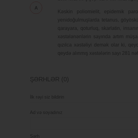
A
Kəskin poliomielit, epidemik par
yenidoğulmuşlarda tetanus, göyöskü
qarayara, qoturluq, skarlatin, insan
xəstələnənlərin sayında artım müşa
qızılca xəstəliyi demək olar ki, qe
qeydə alınmış xəstələrin sayı 281 nəf
ŞƏRHLƏR (0)
İlk rəyi siz bildirin
Ad və soyadınız
Şərh