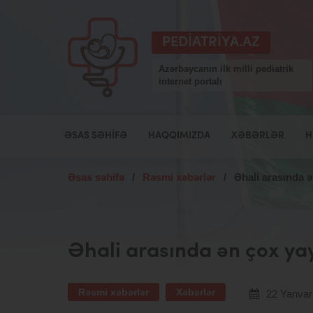
PEDIATRIYA.AZ
Azərbaycanın ilk milli pediatrik
internet portalı
ƏSAS SƏHIFƏ
HAQQIMIZDA
XƏBƏRLƏR
H
Əsas səhifə
/
Rəsmi xəbərlər
/
Əhali arasında ə
Əhali arasında ən çox yayı
Rəsmi xəbərlər
Xəbərlər
22 Yanvar