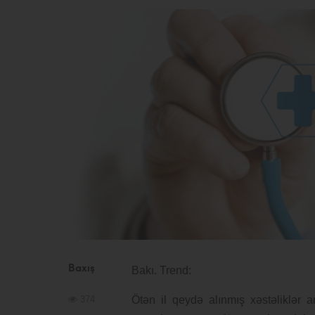
Baxış
Bakı. Trend:
374
Ötən il qeydə alınmış xəstəliklər a