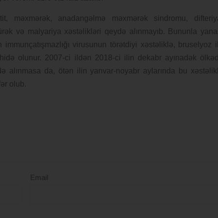
otit, məxmərək, anadangəlmə məxmərək sindromu, difteriy
rək və malyariya xəstəlikləri qeydə alınmayıb. Bununla yana
ın immunçatışmazlığı virusunun törətdiyi xəstəliklə, bruselyoz i
hidə olunur. 2007-ci ildən 2018-ci ilin dekabr ayınadək ölkə
ydə alınmasa da, ötən ilin yanvar-noyabr aylarında bu xəstəlik
ər olub.
Email