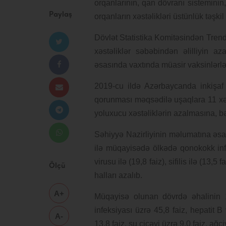
orqanlarının, qan dövranı sisteminin,
Paylaş
orqanların xəstəlikləri üstünlük təşkil
Dövlət Statistika Komitəsindən Trend-
xəstəliklər səbəbindən əlilliyin a
əsasında vaxtında müasir vaksinlərl
2019-cu ildə Azərbaycanda inkişaf 
qorunması məqsədilə uşaqlara 11 xəst
yoluxucu xəstəliklərin azalmasına, bə
Səhiyyə Nazirliyinin məlumatına əsas
ilə müqayisədə ölkədə qonokokk infeks
virusu ilə (19,8 faiz), sifilis ilə (13,5
Ölçü
halları azalıb.
A+
Müqayisə olunan dövrdə əhalinin 
infeksiyası üzrə 45,8 faiz, hepatit B 
A-
13,8 faiz, su çiçəyi üzrə 9,0 faiz, ağc