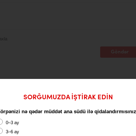
axla
Göndər
SORĞUMUZDA IŞTIRAK EDIN
örpənizi nə qədər müddət ana südü ilə qidalandırmısını
0–3 ay
3–6 ay