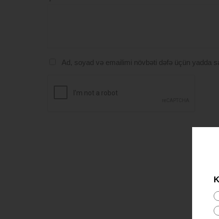
Ad, soyad və emailimi növbəti dəfə üçün yadda s
K