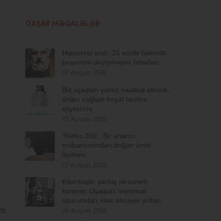
OXŞAR MƏQALƏLƏR
Hippokrat andı: 25 əsrdir həkimlik
peşəsinin dəyişməyən fəlsəfəsi
07 Avqust 2026
Biz uşaqları yalnız müalicə etmirik,
onları sağlam həyat tərzinə
qaytarırıq
07 Avqust 2026
“Nəfəs 360”: Bir ananın
mübarizəsindən doğan ümid
layihəsi
07 Avqust 2026
Kibertəqib, şantaj və zərərli
kontent: Uşaqları rəqəmsal
uçurumdan xilas etməyin yolları
zm
06 Avqust 2026