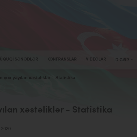
ÜQUQI SƏNƏDLƏR
KONFRANSLAR
VIDEOLAR
DIGƏR
n çox yayılan xəstəliklər – Statistika
lan xəstəliklər - Statistika
 2020