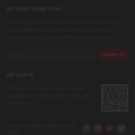
SAYTIMIZA ABUNƏ OLUN
Ən son paylaşdığımız yazılardan daha tez xəbərdar olmaq
üçün aşağıdakı hissəyə email ünvanınızı qeyd edərək
saytımıza həftəlik və pulsuz şəkildə abunə ola bilərsiniz.
BIZI IZLƏYIN
QR kodu telefonunuzda oxudaraq əlaqə
məlumatlarımızı birbaşa telefonunuzda qeyd
edə bilərsiniz.
Bizi sosial şəbəkə hesablarımızdan
izləyin: