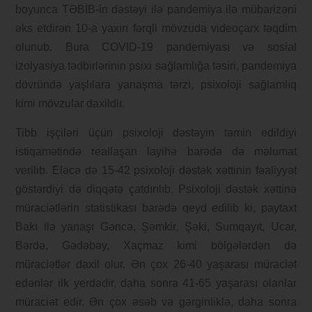
boyunca TƏBİB-in dəstəyi ilə pandemiya ilə mübarizəni
əks etdirən 10-a yaxın fərqli mövzuda videoçarx təqdim
olunub. Bura COVID-19 pandemiyası və sosial
izolyasiya tədbirlərinin psixi sağlamlığa təsiri, pandemiya
dövründə yaşlılara yanaşma tərzi, psixoloji sağlamlıq
kimi mövzular daxildir.
Tibb işçiləri üçün psixoloji dəstəyin təmin edildiyi
istiqamətində reallaşan layihə barədə də məlumat
verilib. Eləcə də 15-42 psixoloji dəstək xəttinin fəaliyyət
göstərdiyi də diqqətə çatdırılıb. Psixoloji dəstək xəttinə
müraciətlərin statistikası barədə qeyd edilib ki, paytaxt
Bakı ilə yanaşı Gəncə, Şəmkir, Şəki, Sumqayıt, Ucar,
Bərdə, Gədəbəy, Xaçmaz kimi bölgələrdən də
müraciətlər daxil olur. Ən çox 26-40 yaşarası müraciət
edənlər ilk yerdədir, daha sonra 41-65 yaşarası olanlar
müraciət edir. Ən çox əsəb və gərginliklə, daha sonra