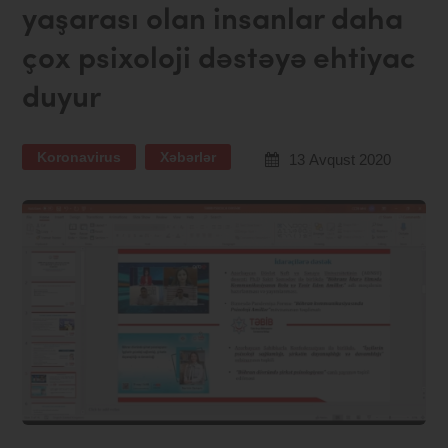
yaşarası olan insanlar daha
çox psixoloji dəstəyə ehtiyac
duyur
Koronavirus
Xəbərlər
13 Avqust 2020