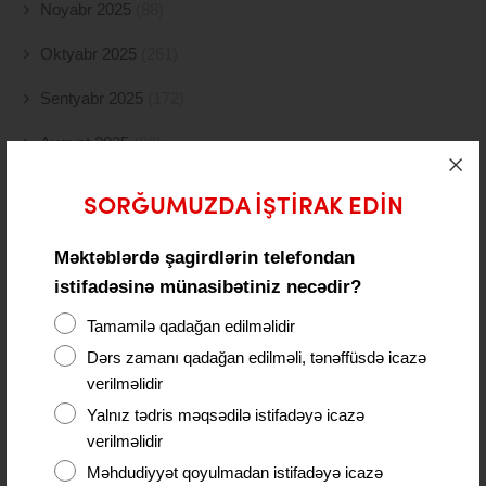
Noyabr 2025
(88)
Oktyabr 2025
(261)
Sentyabr 2025
(172)
Avqust 2025
(98)
İyul 2025
(77)
SORĞUMUZDA IŞTIRAK EDIN
İyun 2025
(49)
Məktəblərdə şagirdlərin telefondan
May 2025
(117)
istifadəsinə münasibətiniz necədir?
Aprel 2025
(108)
Tamamilə qadağan edilməlidir
Dərs zamanı qadağan edilməli, tənəffüsdə icazə
Mart 2025
(52)
verilməlidir
Fevral 2025
(80)
Yalnız tədris məqsədilə istifadəyə icazə
verilməlidir
Yanvar 2025
(56)
Məhdudiyyət qoyulmadan istifadəyə icazə