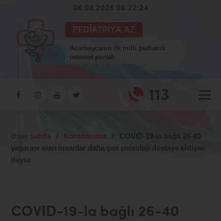
06.08.2026 06:22:25
PEDIATRIYA.AZ
Azərbaycanın ilk milli pediatrik
internet portalı
113
Əsas səhifə
/
Koronavirus
/
COVID-19-la bağlı 26-40
yaşarası olan insanlar daha çox psixoloji dəstəyə ehtiyac
duyur
COVID-19-la bağlı 26-40