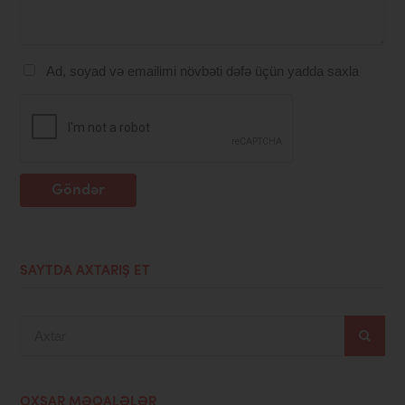
Ad, soyad və emailimi növbəti dəfə üçün yadda saxla
Göndər
SAYTDA AXTARIŞ ET
Axtar
OXŞAR MƏQALƏLƏR