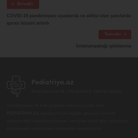
Əvvəlki
COVID-19 pandemiyası uşaqlarda və əlilliyi olan şəxslərdə
qorxu hissini artırıb
Sonrakı
İmtahanqabağı qidalanma
Pediatriya.az
Azərbaycanın ilk milli pediatrik internet portalı
Azərbaycanın ilk milli pediatrik internet portalı olan -
PEDİATRİYA.AZ
uşaqlarımızın sağlam gələcəyi naminə
ailələrin tibbi maarifləndirilməsi, həmçinin vacib tibbi xəbərlərin
ictimaiyyətə çatdırılması məqsədilə yaradılmışdır.