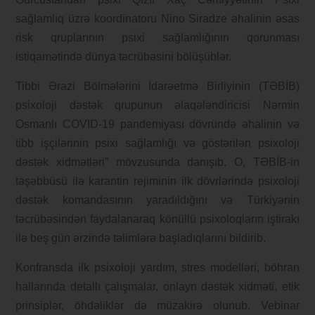
sağlamlıq üzrə koordinatoru Nino Siradze əhalinin əsas
risk qruplarının psixi sağlamlığının qorunması
istiqamətində dünya təcrübəsini bölüşüblər.
Tibbi Ərazi Bölmələrini İdarəetmə Birliyinin (TƏBİB)
psixoloji dəstək qrupunun əlaqələndiricisi Nərmin
Osmanlı COVID-19 pandemiyası dövründə əhalinin və
tibb işçilərinin psixi sağlamlığı və göstərilən psixoloji
dəstək xidmətləri” mövzusunda danışıb. O, TƏBİB-in
təşəbbüsü ilə karantin rejiminin ilk dövrlərində psixoloji
dəstək komandasının yaradıldığını və Türkiyənin
təcrübəsindən faydalanaraq könüllü psixoloqların iştirakı
ilə beş gün ərzində təlimlərə başladıqlarını bildirib.
Konfransda ilk psixoloji yardım, stres modelləri, böhran
hallarında detallı çalışmalar, onlayn dəstək xidməti, etik
prinsiplər, öhdəliklər də müzakirə olunub. Vebinar