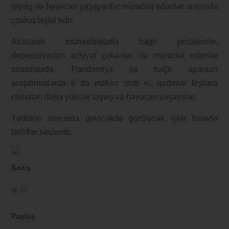
təşviş və həyəcan yaşayanlar müraciət edənlər arasında
çoxluq təşkil edir.
Ailədaxili münasibətlərlə bağlı problemlər,
depressiyadan əziyyət çəkənlər də müraciət edənlər
sırasındadır. Pandemiya ilə bağlı aparılan
araşdırmalarda o da məlum olub ki, qadınlar kişilərə
nisbətən daha yüksək təşviş və həyəcan yaşayırlar.
Tədbirin sonunda gələcəkdə görüləcək işlər barədə
təkliflər səslənib.
Baxış
86
Paylaş