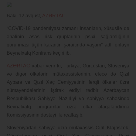
Bakı, 12 avqust,
AZƏRTAC
“COVID-19 pandemiyası zamanı insanların, xüsusilə də
əhalinin əsas risk qruplarının psixi sağlamlığının
qorunması üçün karantin şəraitində yaşam” adlı onlayn
Beynəlxalq Konfrans keçirilib.
AZƏRTAC
xəbər verir ki, Türkiyə, Gürcüstan, Sloveniya
və digər ölkələrin mütəxəssislərinin, eləcə də Qızıl
Aypara və Qızıl Xaç Cəmiyyətinin fərqli ölkələr üzrə
nümayəndələrinin iştirak etdiyi tədbir Azərbaycan
Respublikası Səhiyyə Nazirliyi və səhiyyə sahəsində
Beynəlxalq proqramlar üzrə ölkə əlaqələndirmə
Komissiyasının dəstəyi ilə reallaşıb.
Sloveniyadan səhiyyə üzrə mütəxəssis Ciril Klajnscek,
Gürcüstandan psixi Qızıl Xaç Cəmiyyətinin Psixi