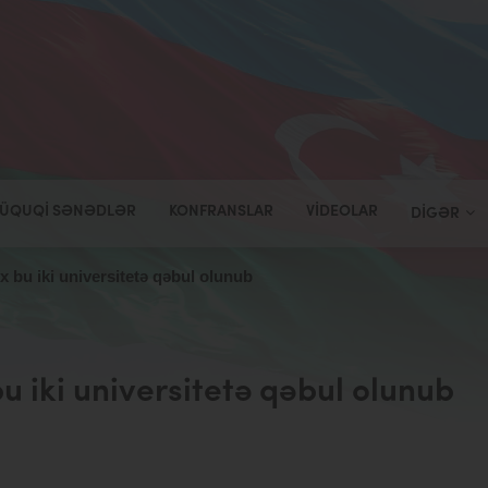
ÜQUQI SƏNƏDLƏR
KONFRANSLAR
VIDEOLAR
DIGƏR
 bu iki universitetə qəbul olunub
 iki universitetə qəbul olunub