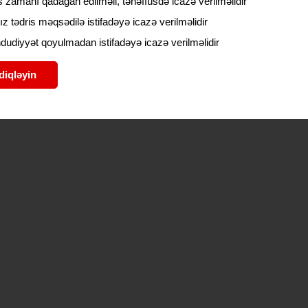
 zamanı qadağan edilməli, tənəffüsdə icazə verilməlidir
ız tədris məqsədilə istifadəyə icazə verilməlidir
udiyyət qoyulmadan istifadəyə icazə verilməlidir
diqləyin