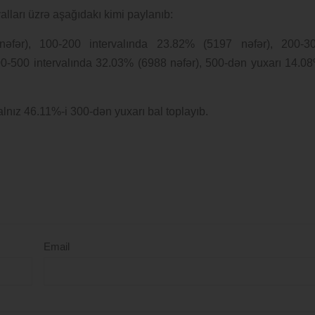
rvalları üzrə aşağıdakı kimi paylanıb:
nəfər), 100-200 intervalında 23.82% (5197 nəfər), 200-3
00-500 intervalında 32.03% (6988 nəfər), 500-dən yuxarı 14.0
yalnız 46.11%-i 300-dən yuxarı bal toplayıb.
Email