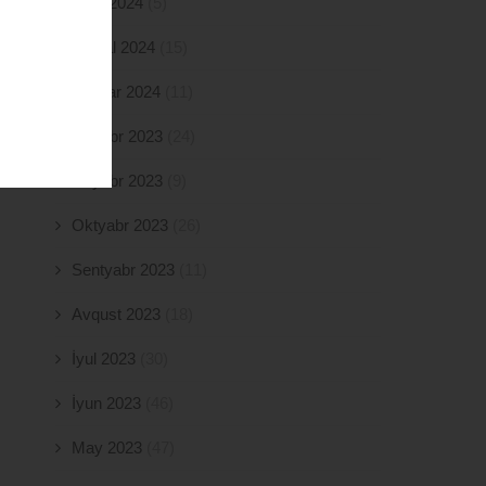
Mart 2024
(5)
Fevral 2024
(15)
Yanvar 2024
(11)
Dekabr 2023
(24)
Noyabr 2023
(9)
Oktyabr 2023
(26)
Sentyabr 2023
(11)
Avqust 2023
(18)
İyul 2023
(30)
İyun 2023
(46)
May 2023
(47)