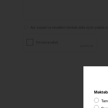
Ad, soyad və emailimi növbəti dəfə üçün yadda s
Məktəbl
Tama