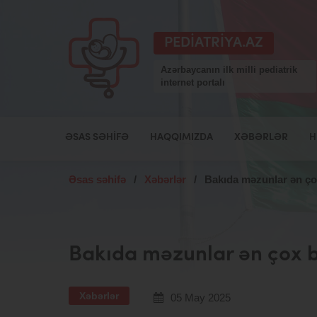
PEDIATRIYA.AZ
Azərbaycanın ilk milli pediatrik
internet portalı
ƏSAS SƏHIFƏ
HAQQIMIZDA
XƏBƏRLƏR
H
Əsas səhifə
/
Xəbərlər
/
Bakıda məzunlar ən çox
Bakıda məzunlar ən çox bu
Xəbərlər
05 May 2025