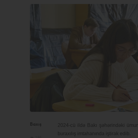
Baxış
2024-cü ildə Bakı şəhərindəki ümumt
buraxılış imtahanında iştirak edib.
186