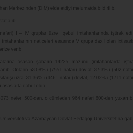
han Mərkəzindən (DİM) əldə etdiyi məlumatda bildirilib.
tat alıb.
nəfəri) I – IV qruplar üzrə qəbul imtahanlarında iştirak edi
ş imtahanlarının nəticələri əsasında V qrupa daxil olan ixtisasl
rizə verib.
icələrinə əsasən şəhərin 14225 məzunu (imtahanlarda iştir
anıb. Onların 53.08%-i (7551 nəfəri) dövlət, 3.53%-i (502 nəfər
sifarişi üzrə, 31.36%-i (4461 nəfəri) dövlət, 12.03%-i (1711 nəfər
i əsaslarla qəbul olub.
3073 nəfəri 500-dən, o cümlədən 964 nəfəri 600-dən yuxarı b
 Universiteti və Azərbaycan Dövlət Pedaqoji Universitetinə qəb