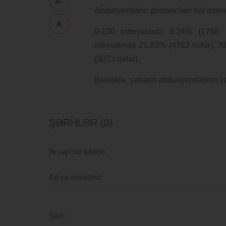
A-
Abituriyentlərin göstəriciləri bal inte
A
0-100 intervalında 8.24% (1798 
intervalında 21.83% (4763 nəfər), 3
(3073 nəfər).
Beləliklə, şəhərin abituriyentlərinin 
ŞƏRHLƏR (0)
İlk rəyi siz bildirin
Ad və soyadınız
Şərh