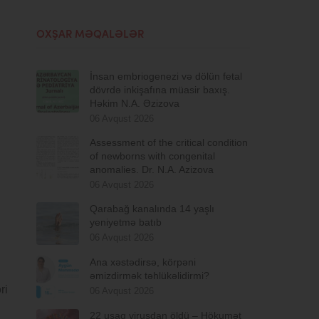
OXŞAR MƏQALƏLƏR
İnsan embriogenezi və dölün fetal
dövrdə inkişafına müasir baxış.
Həkim N.A. Əzizova
06 Avqust 2026
Assessment of the critical condition
of newborns with congenital
anomalies. Dr. N.A. Azizova
06 Avqust 2026
Qarabağ kanalında 14 yaşlı
yeniyetmə batıb
06 Avqust 2026
Ana xəstədirsə, körpəni
əmizdirmək təhlükəlidirmi?
ri
06 Avqust 2026
22 uşaq virusdan öldü – Hökumət