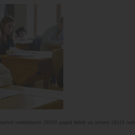
əhsil məktəblərini 28203 şagird bitirib və onların 28115 nəfə