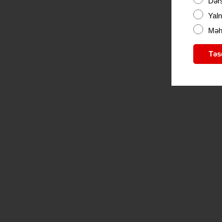
Dərs
Yaln
Məhd
Təs