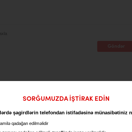
axla
Göndər
SORĞUMUZDA IŞTIRAK EDIN
ərdə şagirdlərin telefondan istifadəsinə münasibətiniz 
milə qadağan edilməlidir