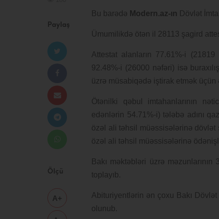
Bu barədə
Modern.az-ın
Dövlət İmta
Paylaş
Ümumilikdə ötən il 28113 şagird attes
Attestat alanların 77.61%-i (21819 
92.48%-i (26000 nəfəri) isə buraxılı
üzrə müsabiqədə iştirak etmək üçün ə
Ötənilki qəbul imtahanlarının nət
edənlərin 54.71%-i) tələbə adını qaz
özəl ali təhsil müəssisələrinə dövlət 
özəl ali təhsil müəssisələrinə ödənişl
Bakı məktəbləri üzrə məzunlarının 
Ölçü
toplayıb.
Abituriyentlərin ən çoxu Bakı Dövlət
A+
olunub.