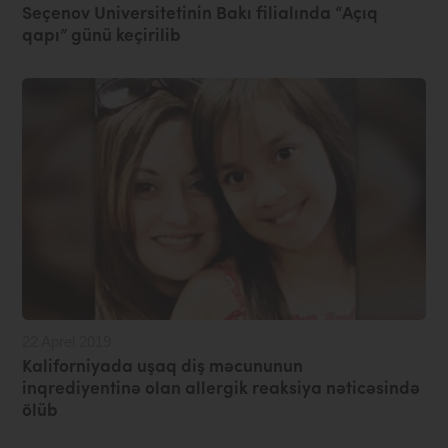
Seçenov Universitetinin Bakı filialında “Açıq
qapı” günü keçirilib
22 Aprel 2019
Kaliforniyada uşaq diş məcununun
inqrediyentinə olan allergik reaksiya nəticəsində
ölüb