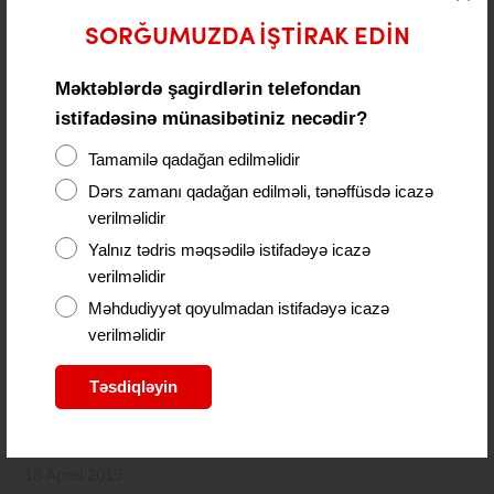
SORĞUMUZDA IŞTIRAK EDIN
Məktəblərdə şagirdlərin telefondan
18 Aprel 2019
istifadəsinə münasibətiniz necədir?
Azərbaycanda iki ayda 23400 uşaq doğulub
Tamamilə qadağan edilməlidir
Dərs zamanı qadağan edilməli, tənəffüsdə icazə
verilməlidir
Yalnız tədris məqsədilə istifadəyə icazə
verilməlidir
Məhdudiyyət qoyulmadan istifadəyə icazə
verilməlidir
Təsdiqləyin
18 Aprel 2019