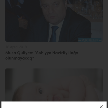
18 Aprel 2019
Musa Quliyev: “Səhiyyə Nazirliyi ləğv
olunmayacaq”