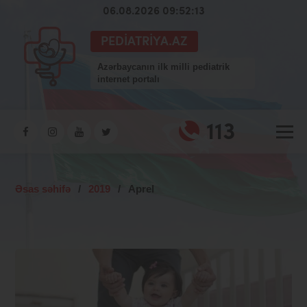
06.08.2026 09:52:13
PEDIATRIYA.AZ
Azərbaycanın ilk milli pediatrik
internet portalı
113
Əsas səhifə
/
2019
/
Aprel