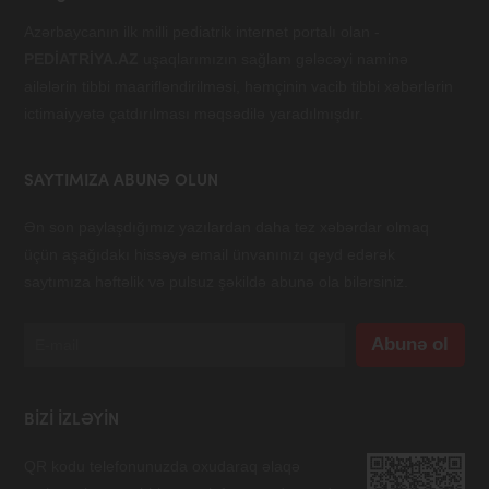
Azərbaycanın ilk milli pediatrik internet portalı olan -
PEDİATRİYA.AZ
uşaqlarımızın sağlam gələcəyi naminə
ailələrin tibbi maarifləndirilməsi, həmçinin vacib tibbi xəbərlərin
ictimaiyyətə çatdırılması məqsədilə yaradılmışdır.
SAYTIMIZA ABUNƏ OLUN
Ən son paylaşdığımız yazılardan daha tez xəbərdar olmaq
üçün aşağıdakı hissəyə email ünvanınızı qeyd edərək
saytımıza həftəlik və pulsuz şəkildə abunə ola bilərsiniz.
BIZI IZLƏYIN
QR kodu telefonunuzda oxudaraq əlaqə