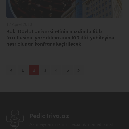
17 Aprel 2019
Bakı Dövlət Universitetinin nəzdində tibb
fakültəsinin yaradılmasının 100 illik yubileyinə
həsr olunan konfrans keçiriləcək
1
2
3
4
5
Pediatriya.az
Azərbaycanın ilk milli pediatrik internet portalı